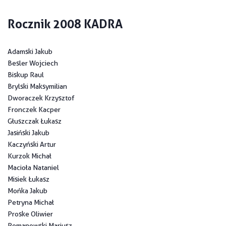
Rocznik 2008 KADRA
Adamski Jakub
Besler Wojciech
Biskup Raul
Brylski Maksymilian
Dworaczek Krzysztof
Fronczek Kacper
Głuszczak Łukasz
Jasiński Jakub
Kaczyński Artur
Kurzok Michał
Macioła Nataniel
Misiek Łukasz
Mońka Jakub
Petryna Michał
Proske Oliwier
Romanowski Mariusz